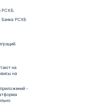
й РСХБ.
е Банка РСХБ
еграций.
отают на
рвисы на
 приложений -
латформа
ельно