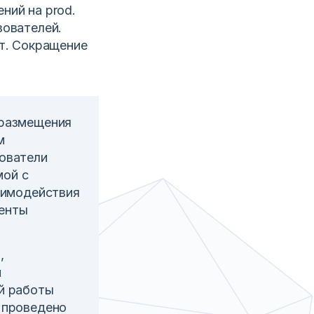
ний на prod.
зователей.
фт. Сокращение
 размещения
м
зователи
мой с
заимодействия
менты
,
й
ой работы
и проведено