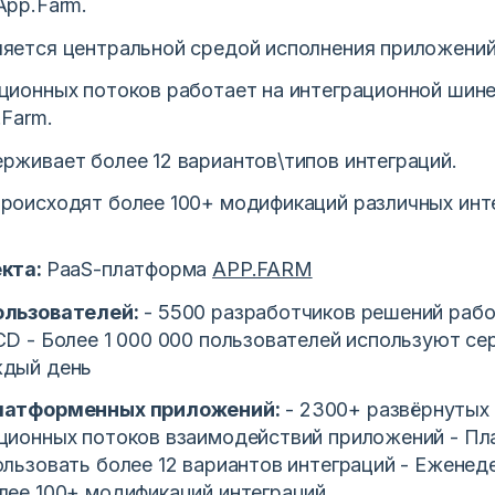
App.Farm.
яется центральной средой исполнения приложени
ционных потоков работает на интеграционной шин
.Farm.
рживает более 12 вариантов\типов интеграций.
роисходят более 100+ модификаций различных инт
екта:
PaaS-платформа
APP.FARM
ользователей:
- 5500 разработчиков решений раб
CD - Более 1 000 000 пользователей используют се
ждый день
латформенных приложений:
- 2300+ развёрнутых
ционных потоков взаимодействий приложений - П
ользовать более 12 вариантов интеграций - Еженед
лее 100+ модификаций интеграций