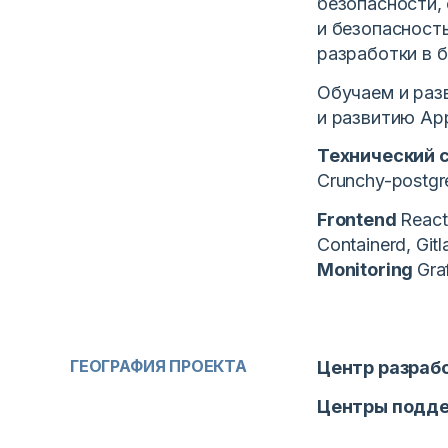
безопасности,
и безопасност
разработки в б
Обучаем и раз
и развитию Ap
Технический 
Crunchy-postg
Frontend
Reac
Containerd, Gitl
Monitoring
Gra
ГЕОГРАФИЯ ПРОЕКТА
Центр разраб
Центры подд