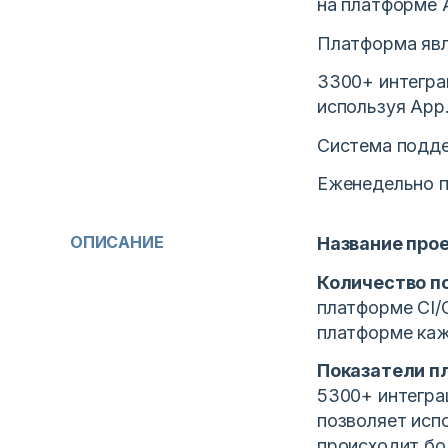
на платформе 
Платформа явл
3300+ интегра
используя App
Система подде
Еженедельно п
ОПИСАНИЕ
Название про
Количество п
платформе CI/
платформе ка
Показатели п
5300+ интегра
позволяет исп
происходит бо