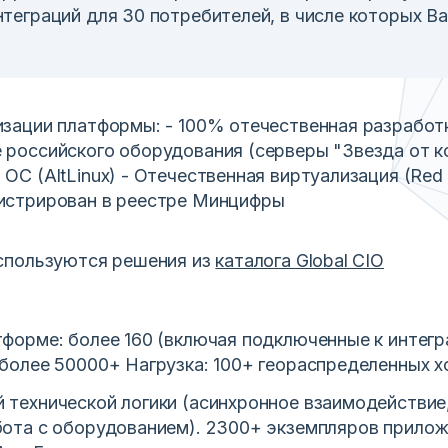
теграций для 30 потребителей, в числе которых Ban
изации платформы: - 100% отечественная разработк
 российского оборудования (серверы "Звезда от к
ОС (AltLinux) - Отечественная виртуализация (Red Vi
истрирован в реестре Минцифры
используются решения из
каталога Global CIO
тформе: более 160 (включая подключенные к интегр
 более 50000+ Нагрузка: 100+ геораспределенных х
 технической логики (асинхронное взаимодействие
бота с оборудованием). 2300+ экземпляров прило