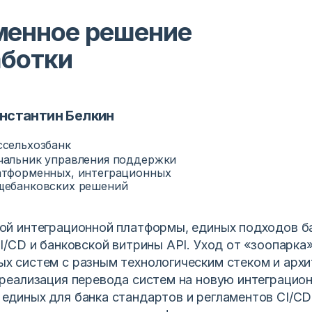
менное решение
аботки
нстантин Белкин
ссельхозбанк
чальник управления поддержки
атформенных, интеграционных
щебанковских решений
ой интеграционной платформы, единых подходов б
I/CD и банковской витрины API. Уход от «зоопарка
х систем с разным технологическим стеком и архи
 реализация перевода систем на новую интеграцио
единых для банка стандартов и регламентов CI/CD