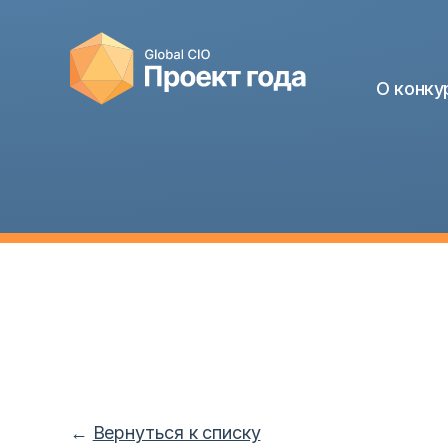
О конку
←
Вернуться к списку