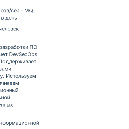
осов/сек - MQ:
 в день
человек -
 разработки ПО
счет DevSecOps
 Поддерживает
вами
у. Используем
ичиваем
ционный
ьной
ённых
информационной