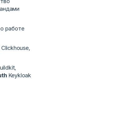
ство
мандами
по работе
 Clickhouse,
ildkit,
uth
Keykloak