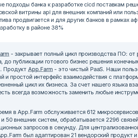
е подходы банка к разработке cicd поставкам реше
овской витрины api для внешних компаний или поль
тива продвигается и для других банков в рамках а
азработку в районе 38%
arm
- закрывает полный цикл производства ПО: от
а, до публикации готового бизнес решения конечны
м. Продукт
App.Farm
- это чистый PaaS. Наши поль
й и простой интерфейс взаимодействия с платфор
изненный цикл их бизнеса. За счет нашего языка в
есть всегда возможность заменить любые инстру
ремя в App.Farm обслуживается 612 микросервисов
х и 50 внешних систем, обрабатывается 2296 связе
ационных запросов в секунду. Для централизованн
App.Farm был адаптирован 21 вендорский продукт 