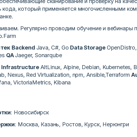
 обеспечивающие сканирование и проверку на каче
ь кода, который применяется многочисленными ко
анке.
виваем. Регулярно проводим обучение и вебинары 
p.Farm
стек
Backend
Java, C#, Go
Data Storage
OpenDistro,
res
QA
Jaeger, Sonarqube
t
Infrastructure
AltLinux, Alpine, Debian, Kubernetes, Bu
ab, Nexus, Red Virtualization, npm, Ansible,Terraform
A
fana, VictoriaMetrics, Kibana
отки
: Новосибирск
ержки
: Москва, Казань, Ростов, Курск, Нерюнгри