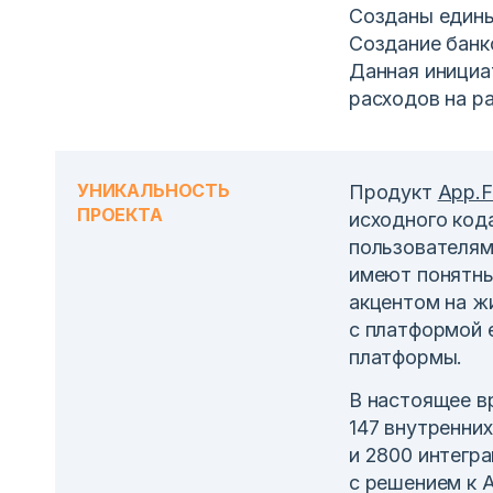
Созданы едины
Создание банк
Данная инициа
расходов на р
УНИКАЛЬНОСТЬ
Продукт
App.F
ПРОЕКТА
исходного код
пользователя
имеют понятны
акцентом на ж
с платформой 
платформы.
В настоящее в
147 внутренни
и 2800 интегр
с решением к 