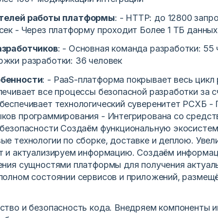
телей работы платформы
: - HTTP: до 12800 запр
сек - Через платформу проходит Более 1 ТБ данных
азработчиков
: - Основная команда разработки: 55 
жки разработки: 36 человек
обенности
: - PaaS-платформа покрывает весь цикл
печивает все процессы безопасной разработки за 
беспечивает технологический суверенитет РСХБ -
ков программирования - Интегрирована со средст
 безопасности Создаём функциональную экосистем
ые технологии по сборке, доставке и деплою. Увел
т и актуализируем информацию. Создаём информа
ения сущностями платформы для получения актуал
полном состоянии сервисов и приложений, размещ
ство и безопасность кода. Внедряем компоненты 