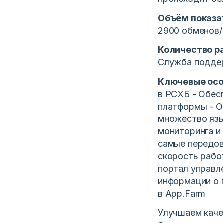
Объём показа
2900 обменов/
Количество р
Служба поддер
Ключевые ос
в РСХБ - Обес
платформы - О
множество язы
мониторинга и
самые передов
скорость рабо
портал управл
информации о 
в App.Farm
Улучшаем каче