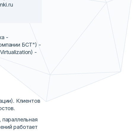
ki.ru
а -
омпании БСТ") -
rtualization) -
ации). Клиентов
остов.
, параллельная
жений работает