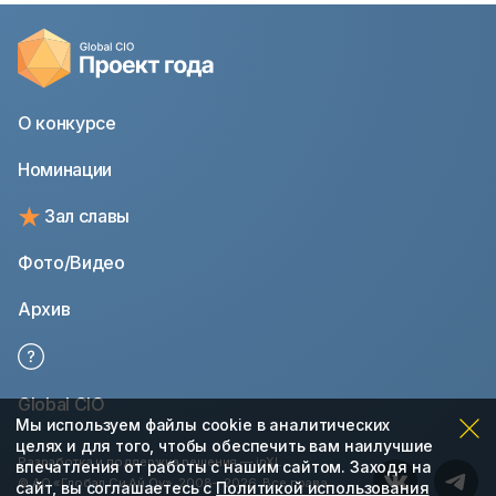
О конкурсе
Номинации
Зал славы
Фото/Видео
Архив
Global CIO
Мы используем файлы cookie в аналитических
целях и для того, чтобы обеспечить вам наилучшие
Разработка и поддержка решения —
inXL
впечатления от работы с нашим сайтом. Заходя на
© АО «Глобал Си Ай Оу», 2008—2026. Все права
сайт, вы соглашаетесь с
Политикой использования