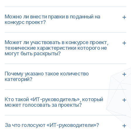
Нет, не будет допущен
Можно ли внести правки в поданный на
конкурс проект?
Все правки проекта нужно отправлять
модератору. Они будут внесены после
Может ли участвовать в конкурсе проект,
дополнительной проверки.
технические характеристики которого не
могут быть раскрыты?
Нет, не может.
Почему указано такое количество
категорий?
Окончательное количество категорий
будет сформировано, когда все проекты
Кто такой «ИТ-руководитель», который
будут приняты на конкурс. В одной
может голосовать за проекты?
категории не может быть меньше трех
проектов, поэтому там, где проектов
У вас статус «ИТ-руководитель», если вы
будет не хватать, категория будет
являетесь CIO, CTO, CSO, CDO или
За что голосуют «ИТ-руководители»?
удаляться, а проекты переноситься в
занимаете другую аналогичную
другие. И наоборот. Если где-то будет