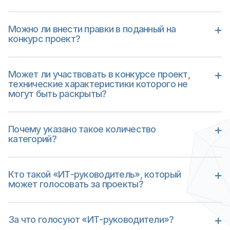
Нет, не будет допущен
Можно ли внести правки в поданный на
конкурс проект?
Все правки проекта нужно отправлять
модератору. Они будут внесены после
Может ли участвовать в конкурсе проект,
дополнительной проверки.
технические характеристики которого не
могут быть раскрыты?
Нет, не может.
Почему указано такое количество
категорий?
Окончательное количество категорий
будет сформировано, когда все проекты
Кто такой «ИТ-руководитель», который
будут приняты на конкурс. В одной
может голосовать за проекты?
категории не может быть меньше трех
проектов, поэтому там, где проектов
У вас статус «ИТ-руководитель», если вы
будет не хватать, категория будет
являетесь CIO, CTO, CSO, CDO или
За что голосуют «ИТ-руководители»?
удаляться, а проекты переноситься в
занимаете другую аналогичную
другие. И наоборот. Если где-то будет