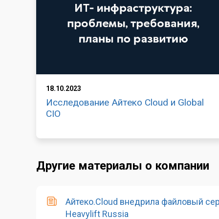
18.10.2023
Исследование Айтеко Cloud и Global
CIO
Другие материалы о компании
Айтеко.Cloud внедрила файловый се
Heavylift Russia