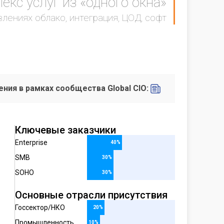
кс услуг из «одного окна»
влениях облако, интеграция, ЦОД, софт
ния в рамках сообщества Global CIO:
Ключевые заказчики
Enterprise
40%
SMB
30%
SOHO
30%
Основные отрасли присутствия
Госсектор/НКО
20%
Промышленность
10%