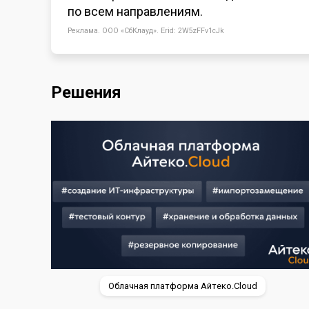
по
всем направлениям.
Реклама. ООО «СбКлауд». Erid:
2W5zFFv1cJk
Решения
Облачная платформа Айтеко.Cloud