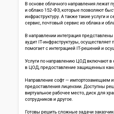
В
основе облачного направления лежат п
и
облако
152-ФЗ,
которые позволяют быст
инфраструктуру. А
также такие услуги и
с
сервис, почтовый сервис из
облака и
обл
В
направлении интеграция представлены 
аудит IT-инфраструктуры, осуществляет
помогает с
интеграцией IT-решений и
осу
Услуги по
направлению ЦОД включают в
в
ЦОД, предоставление защищенных кана
Направление софт
— импортозамещаем и
предоставления лицензии. Доступны реше
виртуальное рабочее место, диск для хр
сотрудников и
другое.
Готовы решить сложные задачи заказчик