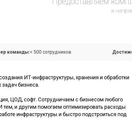
d
Предоставляем компле
в напра
ер команды:
< 500 сотрудников
Достиже
создания ИТ-инфраструктуры, хранения и
обработки
х задач бизнеса.
ция, ЦОД, софт. Сотрудничаем с
бизнесом любого
И
тем, и
другим помогаем оптимизировать расходы
работе инфраструктуры и
быстро подстроиться под