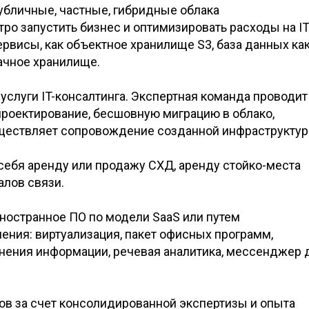
убличные, частные, гибридные облака
ро запустить бизнес и
оптимизировать расходы на
IT
ервисы, как объектное хранилище
S3, база данных ка
ачное хранилище.
услуги IT-консалтинга. Экспертная команда проводит
 проектирование, бесшовную миграцию в
облако,
ществляет сопровождение созданной инфраструктур
себя аренду или продажу СХД, аренду стойко-места
лов связи.
ностранное
ПО по
модели SaaS или путем
ния: виртуализация, пакет офисных программ,
анения информации, речевая аналитика, мессенджер 
ов за
счет консолидированной экспертизы и
опыта